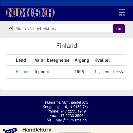
Navigasj
Meny
OK
Finland
Land
Valør, betegnelse
Årgang
Kvalitet
Pr
Finland
5 penni
1908
1+, liten irrflekk.
kr
Numisma Mynthandel A/S
Kongensgt. 16, N-0153 Oslo
Phone: +47 2233 1949
Fax: +47 2233 3596
Mail:
mail@numisma.no
Handlekurv