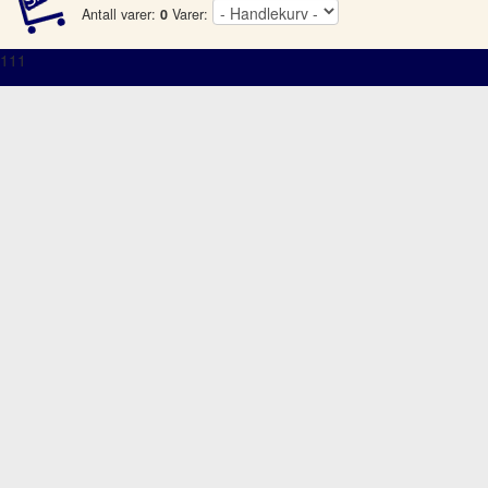
Antall varer:
0
Varer:
111