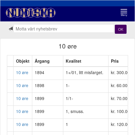
Navigasj
Meny
OK
10 øre
Objekt
Årgang
Kvalitet
Pris
10 øre
1894
1+/01, litt misfarget.
kr. 300.00
10 øre
1898
1-
kr. 60.00
10 øre
1899
1/1-
kr. 70.00
10 øre
1899
1, smuss.
kr. 100.00
10 øre
1899
1
kr. 120.00