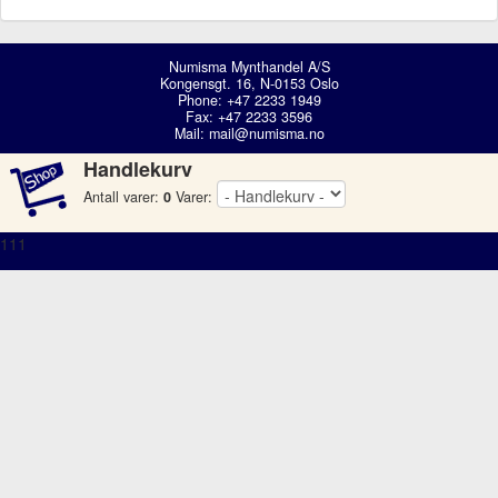
Numisma Mynthandel A/S
Kongensgt. 16, N-0153 Oslo
Phone: +47 2233 1949
Fax: +47 2233 3596
Mail:
mail@numisma.no
Handlekurv
Antall varer:
0
Varer:
111