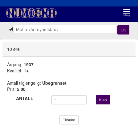
Navigasj
Meny
OK
10 øre
Årgang:
1937
Kvalitet:
1+
Antall tilgjengelig:
Ubegrenset
Pris:
5.00
ANTALL
Kjøp
Tilbake