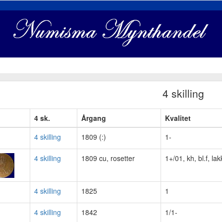
4 skilling
4 sk.
Årgang
Kvalitet
4 skilling
1809 (:)
1-
4 skilling
1809 cu, rosetter
1+/01, kh, bl.f, lak
4 skilling
1825
1
4 skilling
1842
1/1-