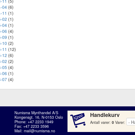
-11
(5)
-04
(6)
-11
(1)
-02
(1)
-04
(1)
-06
(4)
-09
(1)
-10
(2)
-11
(12)
-12
(6)
-02
(2)
-05
(4)
-06
(1)
-07
(4)
Numisma Mynthandel A/S
Handlekurv
Kongensgt. 16, N-0153 Oslo
Phone: +47 2233 1949
Antall varer:
0
Varer:
Fax: +47 2233 3596
Mail:
mail@numisma.no