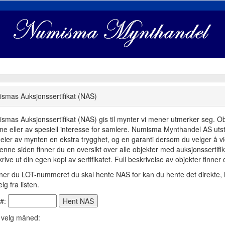
smas Auksjonssertifikat (NAS)
smas Auksjonssertifikat (NAS) gis til mynter vi mener utmerker seg. Objek
dne eller av spesiell interesse for samlere. Numisma Mynthandel AS utste
eier av mynten en ekstra trygghet, og en garanti dersom du velger å vid
enne siden finner du en oversikt over alle objekter med auksjonsserti
rive ut din egen kopi av sertifikatet. Full beskrivelse av objekter finner
ner du LOT-nummeret du skal hente NAS for kan du hente det direkte, h
lg fra listen.
 #:
r velg måned: