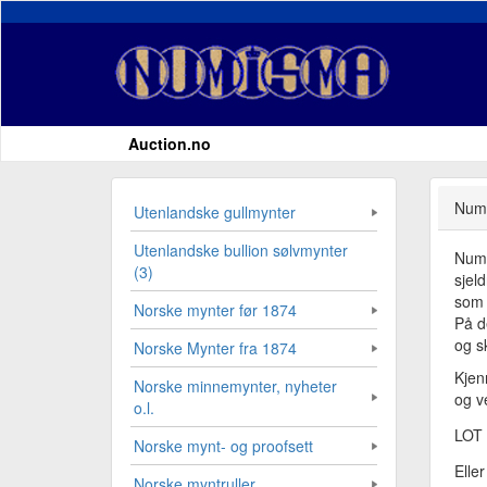
Auction.no
Numi
Utenlandske gullmynter
Utenlandske bullion sølvmynter
Numi
(3)
sjel
som 
Norske mynter før 1874
På d
og sk
Norske Mynter fra 1874
Kjen
Norske minnemynter, nyheter
og ve
o.l.
LOT
Norske mynt- og proofsett
Elle
Norske myntruller