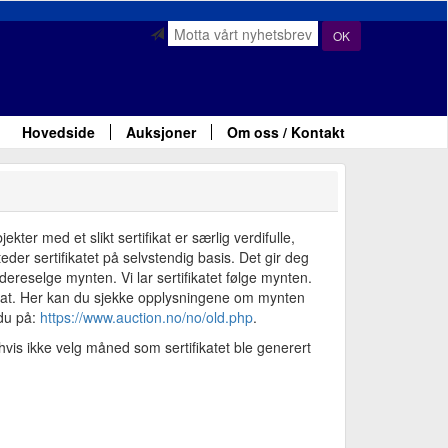
OK
Hovedside
Auksjoner
Om oss / Kontakt
ter med et slikt sertifikat er særlig verdifulle,
der sertifikatet på selvstendig basis. Det gir deg
ereselge mynten. Vi lar sertifikatet følge mynten.
fikat. Her kan du sjekke opplysningene om mynten
 du på:
https://www.auction.no/no/old.php
.
vis ikke velg måned som sertifikatet ble generert