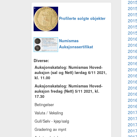
2015
2015
2015
Profilerte solgte objekter
2015
2015
2015
2016
Numismas
2016
Auksjonssertifikat
2016
2016
Diverse:
2016
Auksjonskatalog: Numismas Hoved-
2016
auksjon (sal og Nett) lørdag 6/11 2021,
2016
kl. 11.00
2016
Auksjonskatalog: Numismas Hoved-
2016
auksjon fredag (Nett) 5/11 2021, kl.
2016
17.30
2016
Betingelser
2016
2017
Valuta / Veksling
2017
Gull/Sølv - kjøp/salg
2017
Gradering av mynt
2017
2017