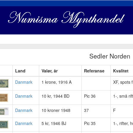
Sedler Norden
Land
Valør, år
Referanse
Kvalitet
Danmark
1 krone, 1916 A
XF, spots 
Danmark
10 kr, 1944 BD
Pic 36
1-, små rif
Danmark
10 kroner 1948
37
F
Danmark
5 kr, 1946 BJ
Pic 35
1-, rifter, h