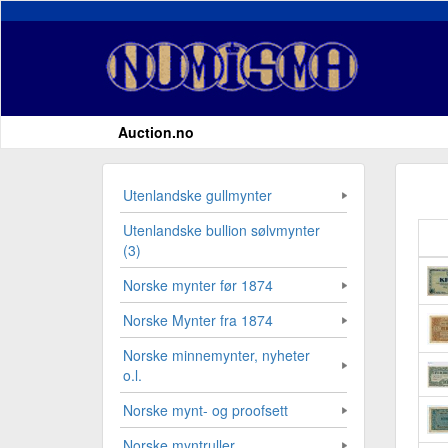
Auction.no
Utenlandske gullmynter
Utenlandske bullion sølvmynter
(3)
Norske mynter før 1874
Norske Mynter fra 1874
Norske minnemynter, nyheter
o.l.
Norske mynt- og proofsett
Norske myntruller