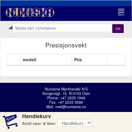
Navigasj
Meny
OK
Presisjonsvekt
modell
Pris
Numisma Mynthandel A/S
Kongensgt. 16, N-0153 Oslo
Phone: +47 2233 1949
Fax: +47 2233 3596
Mail:
mail@numisma.no
Handlekurv
Antall varer:
0
Varer: