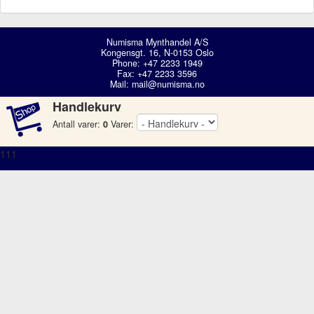
Numisma Mynthandel A/S
Kongensgt. 16, N-0153 Oslo
Phone: +47 2233 1949
Fax: +47 2233 3596
Mail:
mail@numisma.no
Handlekurv
Antall varer:
0
Varer:
111