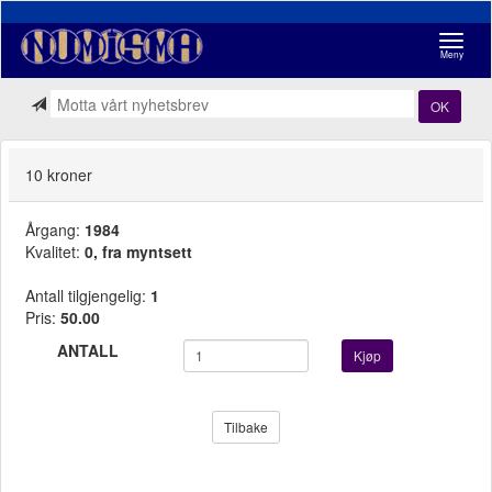
Navigasj
Meny
OK
10 kroner
Årgang:
1984
Kvalitet:
0, fra myntsett
Antall tilgjengelig:
1
Pris:
50.00
ANTALL
Kjøp
Tilbake