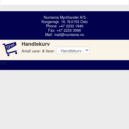
Numisma Mynthandel A/S
Kongensgt. 16, N-0153 Oslo
Phone: +47 2233 1949
Fax: +47 2233 3596
Mail:
mail@numisma.no
Handlekurv
Antall varer:
0
Varer:
111