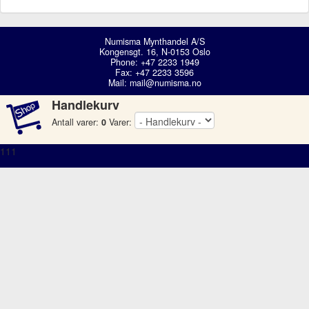
Numisma Mynthandel A/S
Kongensgt. 16, N-0153 Oslo
Phone: +47 2233 1949
Fax: +47 2233 3596
Mail:
mail@numisma.no
Handlekurv
Antall varer:
0
Varer:
111