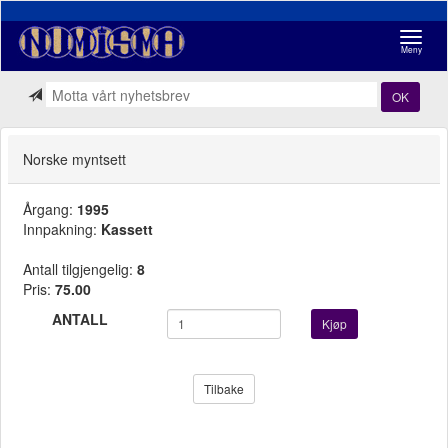
Navigasj
Meny
OK
Norske myntsett
Årgang:
1995
Innpakning:
Kassett
Antall tilgjengelig:
8
Pris:
75.00
ANTALL
Kjøp
Tilbake