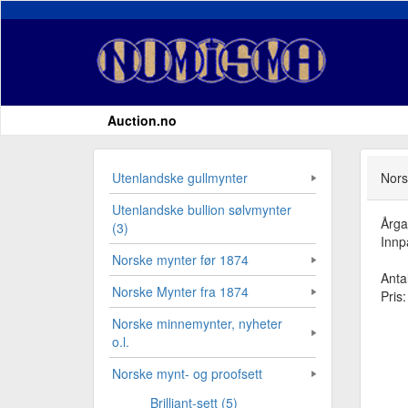
Auction.no
Utenlandske gullmynter
Nors
Utenlandske bullion sølvmynter
Årg
(3)
Innp
Norske mynter før 1874
Antal
Norske Mynter fra 1874
Pris
Norske minnemynter, nyheter
o.l.
Norske mynt- og proofsett
Brilliant-sett (5)