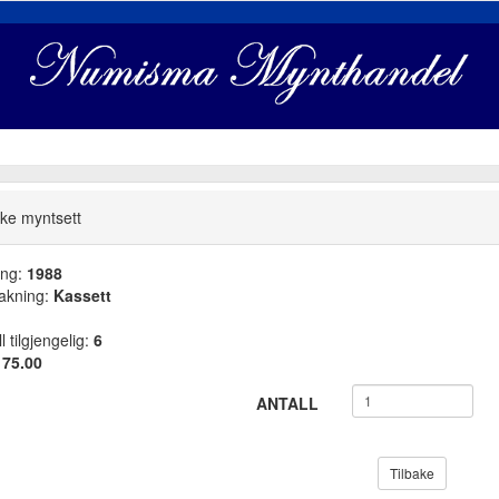
ke myntsett
ang:
1988
akning:
Kassett
l tilgjengelig:
6
:
75.00
ANTALL
Tilbake