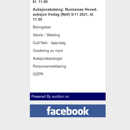
kl. 11.00
Auksjonskatalog: Numismas Hoved-
auksjon fredag (Nett) 5/11 2021, kl.
17.30
Betingelser
Valuta / Veksling
Gull/Sølv - kjøp/salg
Gradering av mynt
Auksjonskataloger
Personvernerklæring
GDPR
Powered By
auction.no