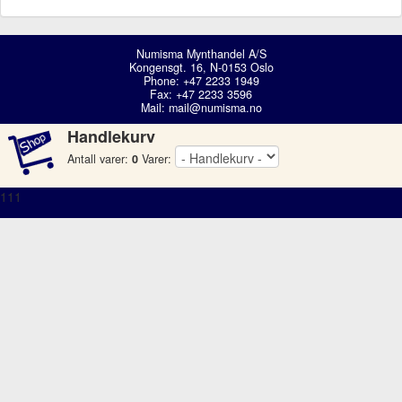
Numisma Mynthandel A/S
Kongensgt. 16, N-0153 Oslo
Phone: +47 2233 1949
Fax: +47 2233 3596
Mail:
mail@numisma.no
Handlekurv
Antall varer:
0
Varer:
111