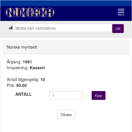
Navigasj
Meny
OK
Norske myntsett
Årgang:
1981
Innpakning:
Kassett
Antall tilgjengelig:
10
Pris:
50.00
ANTALL
Kjøp
Tilbake