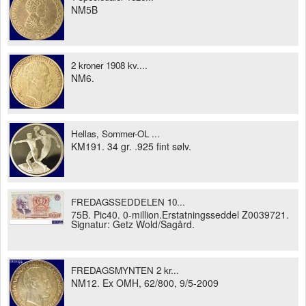
NM5B
2 kroner 1908 kv....
NM6.
Hellas, Sommer-OL ...
KM191. 34 gr. .925 fint sølv.
FREDAGSSEDDELEN 10...
75B. Pic40. 0-million.Erstatningsseddel Z0039721.
Signatur: Getz Wold/Sagård.
FREDAGSMYNTEN 2 kr...
NM12. Ex OMH, 62/800, 9/5-2009