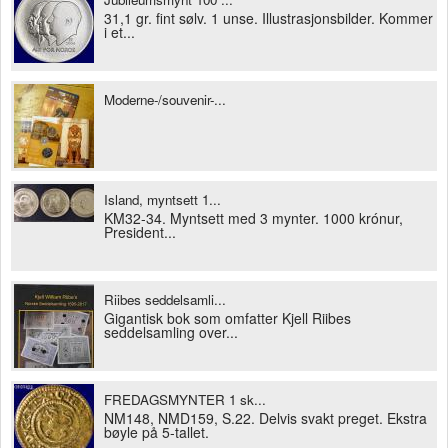
31,1 gr. fint sølv. 1 unse. Illustrasjonsbilder. Kommer
i et...
Moderne-/souvenir-...
Island, myntsett 1...
KM32-34. Myntsett med 3 mynter. 1000 krónur,
President...
Riibes seddelsamli...
Gigantisk bok som omfatter Kjell Riibes
seddelsamling over...
FREDAGSMYNTER 1 sk...
NM148, NMD159, S.22. Delvis svakt preget. Ekstra
bøyle på 5-tallet.