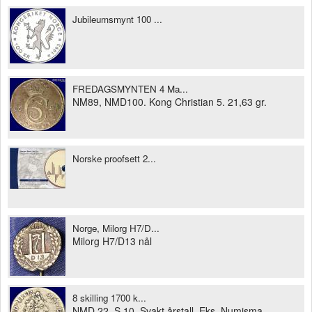
Jubileumsmynt 100 ...
llustrasjonsbilder
FREDAGSMYNTEN 4 Ma...
NM89, NMD100. Kong Christian 5. 21,63 gr.
Norske proofsett 2...
Norge, Milorg H7/D...
Milorg H7/D13 nål
8 skilling 1700 k...
NMD.22. S.10. Svakt årstall. Eks. Numisma.