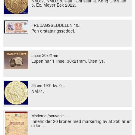
NM.87, NMD.98, slått i Christiania. Kong Christian
5. Ex. Meyer Eek 2022.
FREDAGSSEDDELEN 10...
Pen erstatningsseddel.
Luper 30x21mm
Lupen har 1 linse: 30x21mm. Uten lys.
25 øre 1901 kv. 0...
NM74.
Moderne-/souvenir-...
Inneholder 20 kroner med markering av at 250 år er
siden...