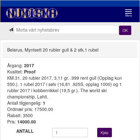
Navigasj
Meny
OK
Belarus, Myntsett 20 rubler gull & 2 stk.1 rubel
Årgang:
2017
Kvalitet:
Proof
KM.31. 20 rubler 2017, 3,11 gr. .999 rent gull (Opplag kun
550.). 1 rubel 2017 i sølv (16,81 .925S, opplag 1000) og 1
rubler 2017 i kobbernikkel (19,5 gr.). The world ski
championship, Lahti.
Antall tilgjengelig:
1
Ordinær pris: 17500.00
Rabatt: 3500
Pris:
14000.00
ANTALL
Kjøp