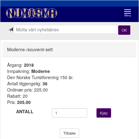
Navigasj
Meny
OK
Moderne-/souvenir-sett
Årgang:
2018
Innpakning:
Moderne
Den Norske Turistforening 150 år.
Antall tilgjengelig:
36
Ordinær pris: 225.00
Rabatt: 20
Pris:
205.00
ANTALL
Kjøp
Tilbake