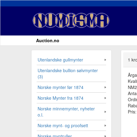
Auction.no
Utenlandske gullmynter
1 kr
Utenlandske bullion sølvmynter
Årg
(3)
Kvali
NM2
Norske mynter før 1874
Antal
Norske Mynter fra 1874
Ordi
Raba
Norske minnemynter, nyheter
Pris
o.l.
Norske mynt- og proofsett
Norske myntruller