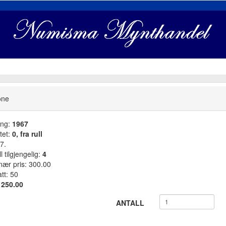
one
ang:
1967
tet:
0, fra rull
7.
l tilgjengelig:
4
nær pris: 300.00
tt: 50
:
250.00
ANTALL