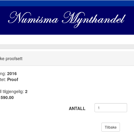
ke proofsett
ang:
2016
tet:
Proof
l tilgjengelig:
2
:
590.00
ANTALL
Tilbake