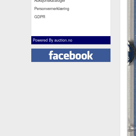
Auksjonskataloger
Personvernerklæring
GDPR
Powered By
auction.no