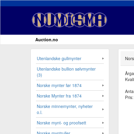
Auction.no
Utenlandske gullmynter
Nors
Utenlandske bullion sølvmynter
Årg
(3)
Kvali
Norske mynter før 1874
Antal
Norske Mynter fra 1874
Pris
Norske minnemynter, nyheter
o.l.
Norske mynt- og proofsett
Norske myntruller