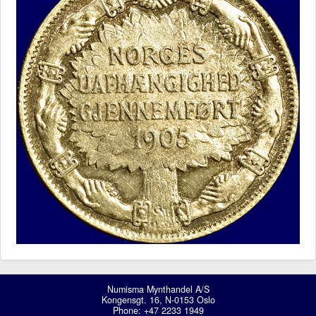
Numisma Mynthandel A/S
Kongensgt. 16, N-0153 Oslo
Phone: +47 2233 1949