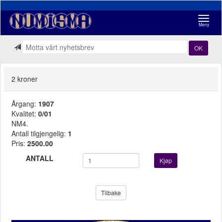
Navigasj
Meny
OK
2 kroner
Årgang:
1907
Kvalitet:
0/01
NM4.
Antall tilgjengelig:
1
Pris:
2500.00
ANTALL
Kjøp
Tilbake