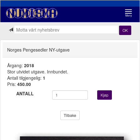
Navigasj
Meny
OK
Norges Pengesedler NY-utgave
Årgang:
2018
Stor utvidet utgave. Innbundet.
Antall tilgjengelig:
1
Pris:
450.00
ANTALL
Kjøp
Tilbake