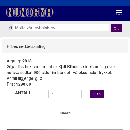
Navigasj
Meny
OK
Riibes seddelsamling
Årgang:
2018
Gigantisk bok som omfatter Kjell Riibes seddelsamling over
norske sedler. 900 sider innbundet. Få eksemplar trykket.
Antall tilgjengelig:
2
Pris:
1290.00
ANTALL
Kjøp
Tilbake