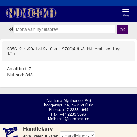
Navigasj
Meny
OK
2356121: -20- Lot 2x10 kr. 1976QA & -81HJ, erst., kv. 1 og
1/1+
Antall bud: 7
Sluttbud: 348
Numisma Mynthandel A/S
Kongensgt. 16, N-0153 Oslo
Phone: +47 2233 1949
Fax: +47 2233 3596
Mail:
mail@numisma.no
Handlekurv
Antall varer:
0
Varer: