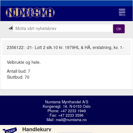
Navigasj
Meny
OK
2356122: -21- Lott 2 stk.10 kr. 1979HL & HÅ, erstatning, kv. 1-
Velbrukte og hele.
Antall bud: 7
Sluttbud: 70
Numisma Mynthandel A/S
Kongensgt. 16, N-0153 Oslo
Phone: +47 2233 1949
Fax: +47 2233 3596
Mail:
mail@numisma.no
Handlekurv