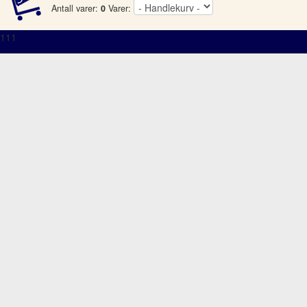
Antall varer:
0
Varer:
111