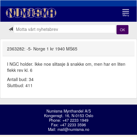
Navigasj
Meny
OK
2363282: -5- Norge 1 kr 1940 MS65
I NGC holder. Ikke noe slitasje å snakke om, men har en liten
flekk rev kl. 6
Antall bud: 34
Sluttbud: 411
Numisma Mynthandel A/S
Kongensgt. 16, N-0153 Oslo
Phone: +47 2233 1949
Fax: +47 2233 3596
Mail:
mail@numisma.no