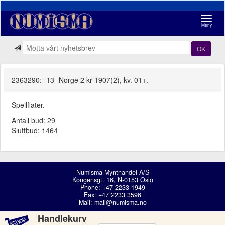
Navigasj
Meny
OK
2363290: -13- Norge 2 kr 1907(2), kv. 01+.
Speilflater.
Antall bud: 29
Sluttbud: 1464
Numisma Mynthandel A/S
Kongensgt. 16, N-0153 Oslo
Phone: +47 2233 1949
Fax: +47 2233 3596
Mail:
mail@numisma.no
Handlekurv