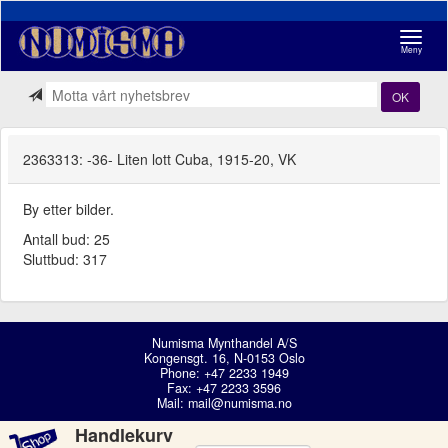
Navigasj
Meny
OK
2363313: -36- Liten lott Cuba, 1915-20, VK
By etter bilder.
Antall bud: 25
Sluttbud: 317
Numisma Mynthandel A/S
Kongensgt. 16, N-0153 Oslo
Phone: +47 2233 1949
Fax: +47 2233 3596
Mail:
mail@numisma.no
Handlekurv