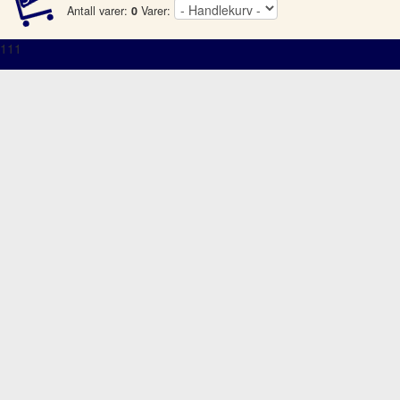
Antall varer:
0
Varer:
111