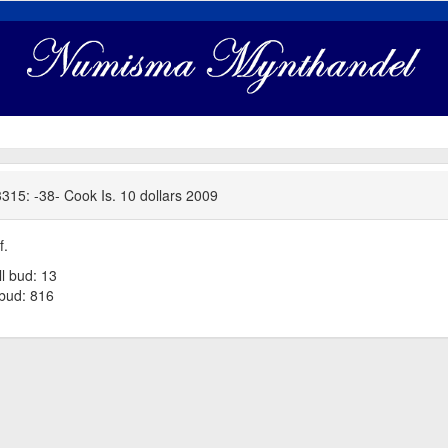
315: -38- Cook Is. 10 dollars 2009
f.
ll bud: 13
tbud: 816