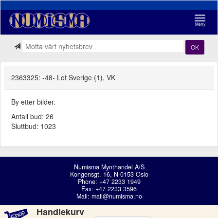
Navigasj
Meny
OK
2363325: -48- Lot Sverige (1), VK
By etter bilder.
Antall bud: 26
Sluttbud: 1023
Numisma Mynthandel A/S
Kongensgt. 16, N-0153 Oslo
Phone: +47 2233 1949
Fax: +47 2233 3596
Mail:
mail@numisma.no
Handlekurv