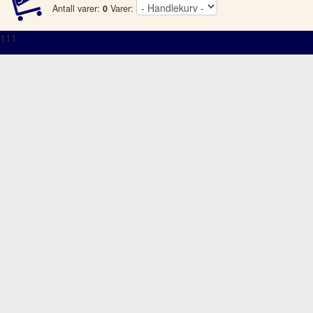
Antall varer:
0
Varer:
111