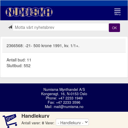
Navigasj
Meny
OK
2366568: -21- 500 krone 1991, kv. 1/1+.
Antall bud: 11
Sluttbud: 552
Numisma Mynthandel A/S
Kongensgt. 16, N-0153 Oslo
Phone: +47 2233 1949
Fax: +47 2233 3596
Mail:
mail@numisma.no
Handlekurv
Antall varer:
0
Varer: