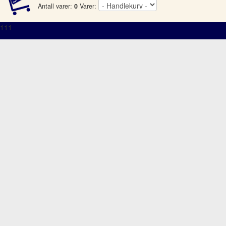
Antall varer:
0
Varer:
111