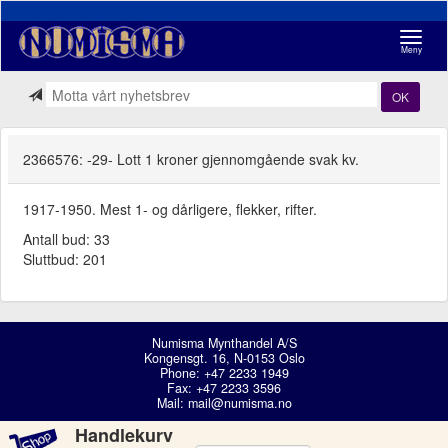
Navigasj
Meny
OK
2366576: -29- Lott 1 kroner gjennomgående svak kv.
1917-1950. Mest 1- og dårligere, flekker, rifter.
Antall bud: 33
Sluttbud: 201
Numisma Mynthandel A/S
Kongensgt. 16, N-0153 Oslo
Phone: +47 2233 1949
Fax: +47 2233 3596
Mail:
mail@numisma.no
Handlekurv