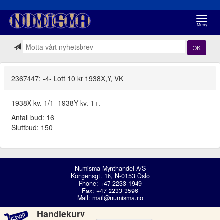
Navigasj
Meny
OK
2367447: -4- Lott 10 kr 1938X,Y, VK
1938X kv. 1/1- 1938Y kv. 1+.
Antall bud: 16
Sluttbud: 150
Numisma Mynthandel A/S
Kongensgt. 16, N-0153 Oslo
Phone: +47 2233 1949
Fax: +47 2233 3596
Mail:
mail@numisma.no
Handlekurv