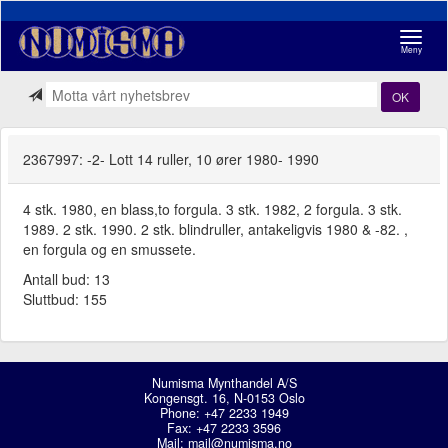
Navigasj
Meny
OK
2367997: -2- Lott 14 ruller, 10 ører 1980- 1990
4 stk. 1980, en blass,to forgula. 3 stk. 1982, 2 forgula. 3 stk.
1989. 2 stk. 1990. 2 stk. blindruller, antakeligvis 1980 & -82. ,
en forgula og en smussete.
Antall bud: 13
Sluttbud: 155
Numisma Mynthandel A/S
Kongensgt. 16, N-0153 Oslo
Phone: +47 2233 1949
Fax: +47 2233 3596
Mail:
mail@numisma.no