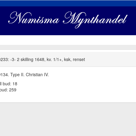
33: -3- 2 skilling 1648, kv. 1/1+, ksk, renset
34. Type II. Christian IV.
ll bud: 18
tbud: 259