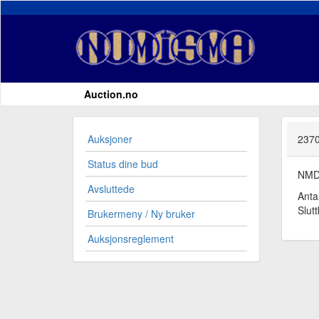
Auction.no
Auksjoner
23702
Status dine bud
NMD1
Avsluttede
Anta
Slut
Brukermeny / Ny bruker
Auksjonsreglement