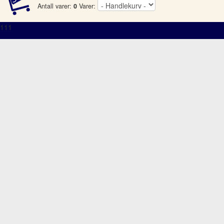
Antall varer:
0
Varer:
111