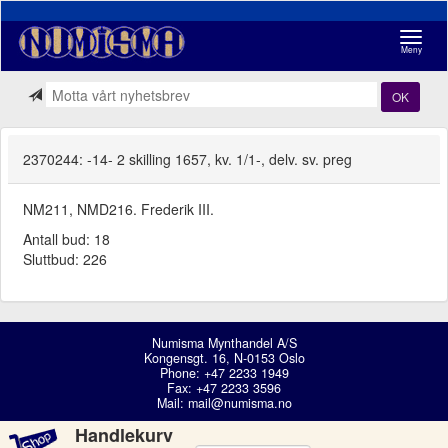
Navigasj
Meny
OK
2370244: -14- 2 skilling 1657, kv. 1/1-, delv. sv. preg
NM211, NMD216. Frederik III.
Antall bud: 18
Sluttbud: 226
Numisma Mynthandel A/S
Kongensgt. 16, N-0153 Oslo
Phone: +47 2233 1949
Fax: +47 2233 3596
Mail:
mail@numisma.no
Handlekurv