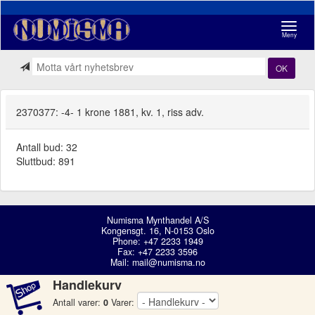
Navigasj
Meny
OK
2370377: -4- 1 krone 1881, kv. 1, riss adv.
Antall bud: 32
Sluttbud: 891
Numisma Mynthandel A/S
Kongensgt. 16, N-0153 Oslo
Phone: +47 2233 1949
Fax: +47 2233 3596
Mail:
mail@numisma.no
Handlekurv
Antall varer:
0
Varer: