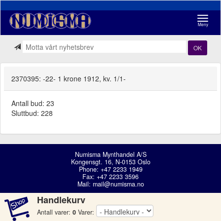
Navigasj
Meny
OK
2370395: -22- 1 krone 1912, kv. 1/1-
Antall bud: 23
Sluttbud: 228
Numisma Mynthandel A/S
Kongensgt. 16, N-0153 Oslo
Phone: +47 2233 1949
Fax: +47 2233 3596
Mail:
mail@numisma.no
Handlekurv
Antall varer:
0
Varer: