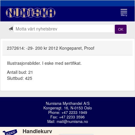
Navigasj
Meny
OK
2372614: -29- 200 kr 2012 Kongeparet, Proof
Illustrasjonsbilder. I eske med sertifikat.
Antall bud: 21
Sluttbud: 425
Numisma Mynthandel A/S
Kongensgt. 16, N-0153 Oslo
Phone: +47 2233 1949
Fax: +47 2233 3596
Mail:
mail@numisma.no
Handlekurv