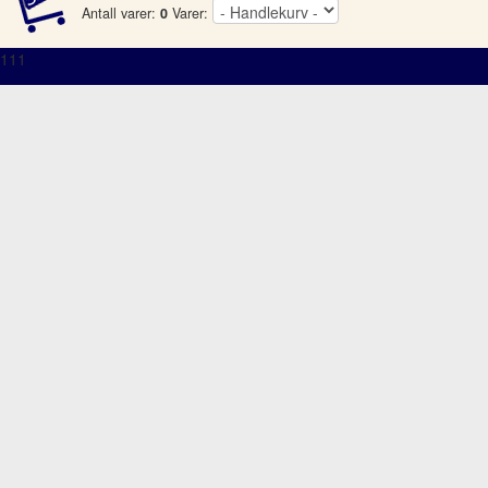
Antall varer:
0
Varer:
111