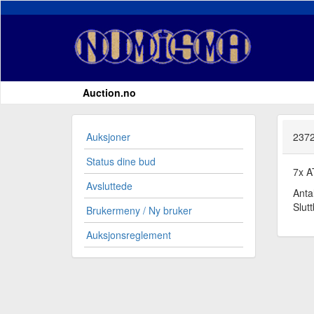
Auction.no
Auksjoner
2372
Status dine bud
7x A
Avsluttede
Anta
Slut
Brukermeny / Ny bruker
Auksjonsreglement