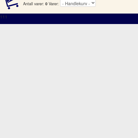
Antall varer:
0
Varer:
111