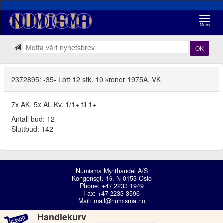
Navigasj
Meny
OK
2372895: -35- Lott 12 stk. 10 kroner 1975A, VK
7x AK, 5x AL Kv. 1/1+ til 1+
Antall bud: 12
Sluttbud: 142
Numisma Mynthandel A/S
Kongensgt. 16, N-0153 Oslo
Phone: +47 2233 1949
Fax: +47 2233 3596
Mail:
mail@numisma.no
Handlekurv