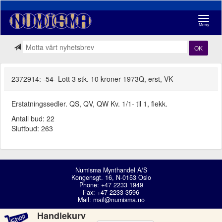
Navigasj
Meny
OK
2372914: -54- Lott 3 stk. 10 kroner 1973Q, erst, VK
Erstatningssedler. QS, QV, QW Kv. 1/1- til 1, flekk.
Antall bud: 22
Sluttbud: 263
Numisma Mynthandel A/S
Kongensgt. 16, N-0153 Oslo
Phone: +47 2233 1949
Fax: +47 2233 3596
Mail:
mail@numisma.no
Handlekurv