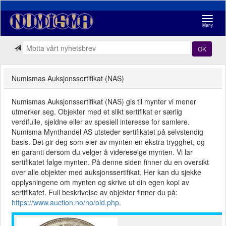
Navigasj
Meny
OK
Numismas Auksjonssertifikat (NAS)
Numismas Auksjonssertifikat (NAS) gis til mynter vi mener
utmerker seg. Objekter med et slikt sertifikat er særlig
verdifulle, sjeldne eller av spesiell interesse for samlere.
Numisma Mynthandel AS utsteder sertifikatet på selvstendig
basis. Det gir deg som eier av mynten en ekstra trygghet, og
en garanti dersom du velger å videreselge mynten. Vi lar
sertifikatet følge mynten. På denne siden finner du en oversikt
over alle objekter med auksjonssertifikat. Her kan du sjekke
opplysningene om mynten og skrive ut din egen kopi av
sertifikatet. Full beskrivelse av objekter finner du på:
https://www.auction.no/no/old.php
.