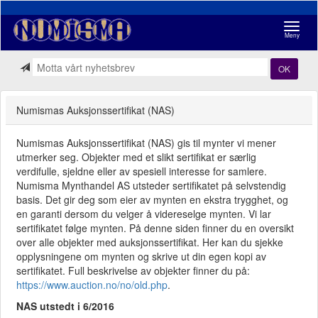
Navigasj
Meny
OK
Numismas Auksjonssertifikat (NAS)
Numismas Auksjonssertifikat (NAS) gis til mynter vi mener
utmerker seg. Objekter med et slikt sertifikat er særlig
verdifulle, sjeldne eller av spesiell interesse for samlere.
Numisma Mynthandel AS utsteder sertifikatet på selvstendig
basis. Det gir deg som eier av mynten en ekstra trygghet, og
en garanti dersom du velger å videreselge mynten. Vi lar
sertifikatet følge mynten. På denne siden finner du en oversikt
over alle objekter med auksjonssertifikat. Her kan du sjekke
opplysningene om mynten og skrive ut din egen kopi av
sertifikatet. Full beskrivelse av objekter finner du på:
https://www.auction.no/no/old.php
.
NAS utstedt i 6/2016