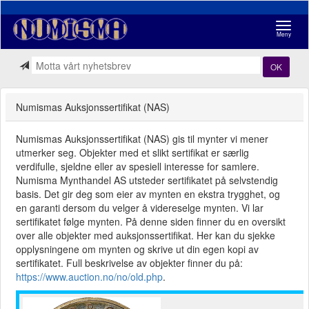
Navigasj
Meny
OK
Numismas Auksjonssertifikat (NAS)
Numismas Auksjonssertifikat (NAS) gis til mynter vi mener
utmerker seg. Objekter med et slikt sertifikat er særlig
verdifulle, sjeldne eller av spesiell interesse for samlere.
Numisma Mynthandel AS utsteder sertifikatet på selvstendig
basis. Det gir deg som eier av mynten en ekstra trygghet, og
en garanti dersom du velger å videreselge mynten. Vi lar
sertifikatet følge mynten. På denne siden finner du en oversikt
over alle objekter med auksjonssertifikat. Her kan du sjekke
opplysningene om mynten og skrive ut din egen kopi av
sertifikatet. Full beskrivelse av objekter finner du på:
https://www.auction.no/no/old.php
.