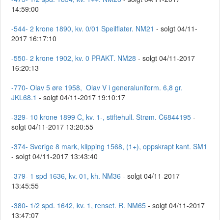
14:59:00
-544- 2 krone 1890, kv. 0/01 Speilflater. NM21
- solgt 04/11-
2017 16:17:10
-550- 2 krone 1902, kv. 0 PRAKT. NM28
- solgt 04/11-2017
16:20:13
-770- Olav 5 øre 1958, Olav V i generaluniform. 6,8 gr.
JKL68.1
- solgt 04/11-2017 19:10:17
-329- 10 krone 1899 C, kv. 1-, stiftehull. Strøm. C6844195
-
solgt 04/11-2017 13:20:55
-374- Sverige 8 mark, klipping 1568, (1+), oppskrapt kant. SM1
- solgt 04/11-2017 13:43:40
-379- 1 spd 1636, kv. 01, kh. NM36
- solgt 04/11-2017
13:45:55
-380- 1/2 spd. 1642, kv. 1, renset. R. NM65
- solgt 04/11-2017
13:47:07