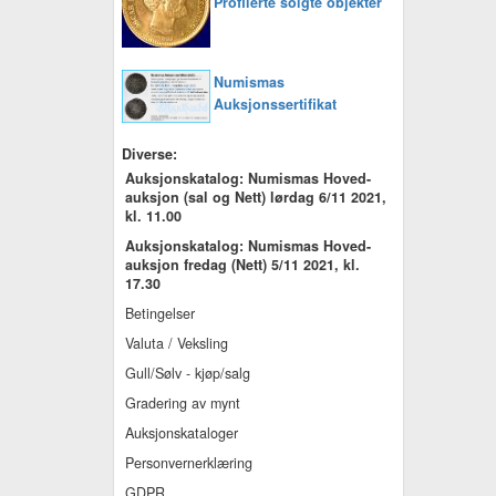
Profilerte solgte objekter
Numismas
Auksjonssertifikat
Diverse:
Auksjonskatalog: Numismas Hoved-
auksjon (sal og Nett) lørdag 6/11 2021,
kl. 11.00
Auksjonskatalog: Numismas Hoved-
auksjon fredag (Nett) 5/11 2021, kl.
17.30
Betingelser
Valuta / Veksling
Gull/Sølv - kjøp/salg
Gradering av mynt
Auksjonskataloger
Personvernerklæring
GDPR