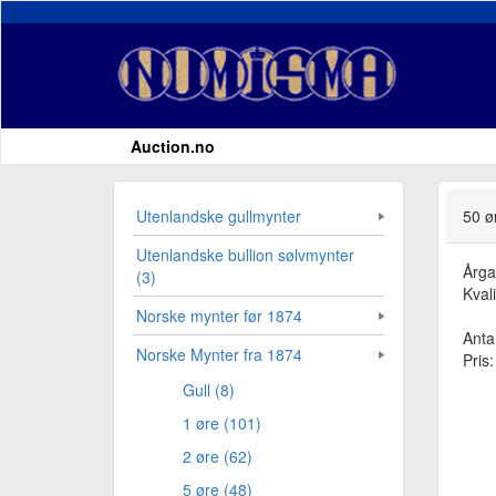
Auction.no
Utenlandske gullmynter
50 ø
Utenlandske bullion sølvmynter
Årg
(3)
Kvali
Norske mynter før 1874
Antal
Norske Mynter fra 1874
Pris
Gull (8)
1 øre (101)
2 øre (62)
5 øre (48)