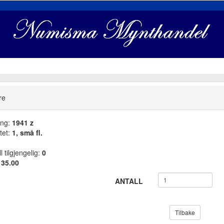
re
ang:
1941 z
tet:
1, små fl.
l tilgjengelig:
0
:
35.00
ANTALL
Tilbake