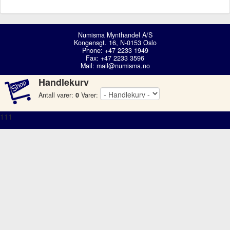
Numisma Mynthandel A/S
Kongensgt. 16, N-0153 Oslo
Phone: +47 2233 1949
Fax: +47 2233 3596
Mail:
mail@numisma.no
Handlekurv
Antall varer:
0
Varer:
111