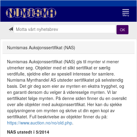
Navigasj
Meny
OK
Numismas Auksjonssertifikat (NAS)
Numismas Auksjonssertifikat (NAS) gis til mynter vi mener
utmerker seg. Objekter med et slikt sertifikat er særlig
verdifulle, sjeldne eller av spesiell interesse for samlere.
Numisma Mynthandel AS utsteder sertifikatet på selvstendig
basis. Det gir deg som eier av mynten en ekstra trygghet, og
en garanti dersom du velger å videreselge mynten. Vi lar
sertifikatet følge mynten. På denne siden finner du en oversikt
over alle objekter med auksjonssertifikat. Her kan du sjekke
opplysningene om mynten og skrive ut din egen kopi av
sertifikatet. Full beskrivelse av objekter finner du på:
https://www.auction.no/no/old.php
.
NAS utstedt i 5/2014