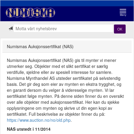
Navigasj
Meny
OK
Numismas Auksjonssertifikat (NAS)
Numismas Auksjonssertifikat (NAS) gis til mynter vi mener
utmerker seg. Objekter med et slikt sertifikat er særlig
verdifulle, sjeldne eller av spesiell interesse for samlere.
Numisma Mynthandel AS utsteder sertifikatet på selvstendig
basis. Det gir deg som eier av mynten en ekstra trygghet, og
en garanti dersom du velger å videreselge mynten. Vi lar
sertifikatet følge mynten. På denne siden finner du en oversikt
over alle objekter med auksjonssertifikat. Her kan du sjekke
opplysningene om mynten og skrive ut din egen kopi av
sertifikatet. Full beskrivelse av objekter finner du på:
https://www.auction.no/no/old.php
.
NAS utstedt i 11/2014