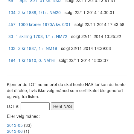
-65- 1 Sps 1821, 01 kh. NM2
- solgt 22/11-2014 13:41:31
-134- 2 kr 1888, 1/1+. NM20
- solgt 22/11-2014 14:30:01
-457- 1000 kroner 1970A kv. 0/01
- solgt 22/11-2014 17:43:58
-33- 1 skilling 1703, 1/1+. NM72
- solgt 22/11-2014 13:25:22
-133- 2 kr 1887, 1+. NM19
- solgt 22/11-2014 14:29:03
-194- 1 kr 1910, 0. NM16
- solgt 22/11-2014 15:02:37
Kjenner du LOT-nummeret du skal hente NAS for kan du hente
det direkte, hvis ikke velg måned som sertifikatet ble generert
og velg fra listen.
LOT #:
Eller velg måned:
2013-05
(33)
2013-06
(1)