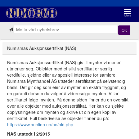
Navigasj
Meny
OK
Numismas Auksjonssertifikat (NAS)
Numismas Auksjonssertifikat (NAS) gis til mynter vi mener
utmerker seg. Objekter med et slikt sertifikat er særlig
verdifulle, sjeldne eller av spesiell interesse for samlere.
Numisma Mynthandel AS utsteder sertifikatet på selvstendig
basis. Det gir deg som eier av mynten en ekstra trygghet, og
en garanti dersom du velger å videreselge mynten. Vi lar
sertifikatet følge mynten. På denne siden finner du en oversikt
over alle objekter med auksjonssertifikat. Her kan du sjekke
opplysningene om mynten og skrive ut din egen kopi av
sertifikatet. Full beskrivelse av objekter finner du på:
https://www.auction.no/no/old.php
.
NAS utstedt i 2/2015