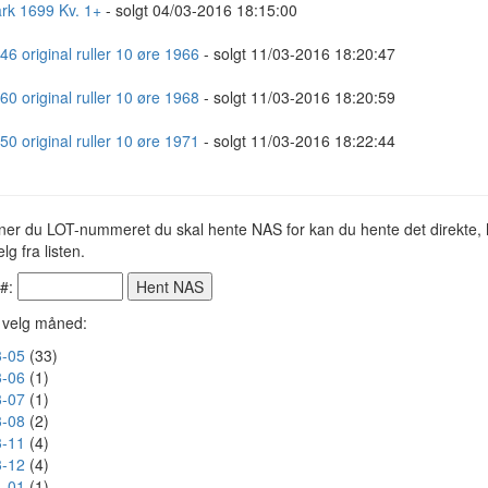
rk 1699 Kv. 1+
- solgt 04/03-2016 18:15:00
46 original ruller 10 øre 1966
- solgt 11/03-2016 18:20:47
60 original ruller 10 øre 1968
- solgt 11/03-2016 18:20:59
50 original ruller 10 øre 1971
- solgt 11/03-2016 18:22:44
ner du LOT-nummeret du skal hente NAS for kan du hente det direkte, h
lg fra listen.
 #:
r velg måned:
-05
(33)
-06
(1)
-07
(1)
-08
(2)
-11
(4)
-12
(4)
-01
(1)