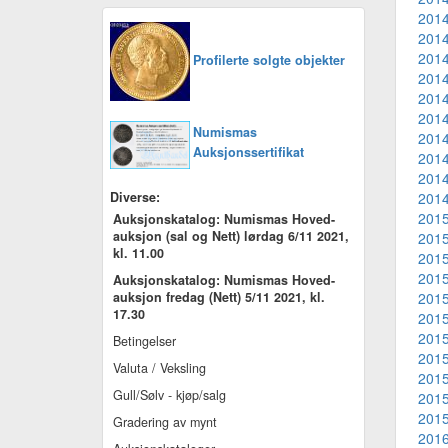
2014
2014
2014
Profilerte solgte objekter
2014
2014
2014
Numismas
2014
Auksjonssertifikat
2014
2014
Diverse:
2014
2015
Auksjonskatalog: Numismas Hoved-
auksjon (sal og Nett) lørdag 6/11 2021,
2015
kl. 11.00
2015
2015
Auksjonskatalog: Numismas Hoved-
auksjon fredag (Nett) 5/11 2021, kl.
2015
17.30
2015
2015
Betingelser
2015
Valuta / Veksling
2015
Gull/Sølv - kjøp/salg
2015
2015
Gradering av mynt
2016