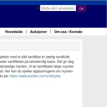
OK
Hovedside
Auksjoner
Om oss / Kontakt
ter med et slikt sertifikat er særlig verdifulle,
der sertifikatet på selvstendig basis. Det gir deg
ereselge mynten. Vi lar sertifikatet følge mynten.
fikat. Her kan du sjekke opplysningene om mynten
 du på:
https://www.auction.no/no/old.php
.