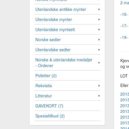
2 ma
Utenlandske antikke mynter
-16- 
Utenlandske mynter
-17- 
Utenlandske myntsett
-19- 
Norske sedler
Utenlandske sedler
Norske & utenlandske medaljer
Kjen
- Ordener
og ve
Polletter (2)
LOT
Elle
Rekvisita
2013
Litteratur
2013
2013
GAVEKORT (7)
2013
Spesialtilbud (2)
2013
2013
2014