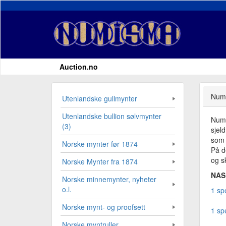
Auction.no
Numi
Utenlandske gullmynter
Utenlandske bullion sølvmynter
Numi
(3)
sjel
som 
Norske mynter før 1874
På d
og sk
Norske Mynter fra 1874
NAS 
Norske minnemynter, nyheter
o.l.
1 sp
Norske mynt- og proofsett
1 sp
Norske myntruller