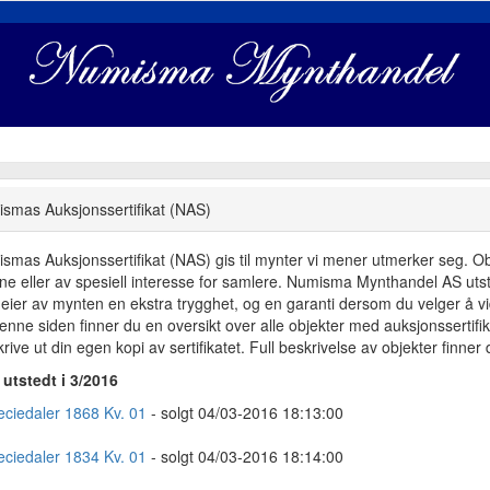
smas Auksjonssertifikat (NAS)
smas Auksjonssertifikat (NAS) gis til mynter vi mener utmerker seg. Objek
dne eller av spesiell interesse for samlere. Numisma Mynthandel AS utste
eier av mynten en ekstra trygghet, og en garanti dersom du velger å vid
enne siden finner du en oversikt over alle objekter med auksjonsserti
rive ut din egen kopi av sertifikatet. Full beskrivelse av objekter finner
utstedt i 3/2016
eciedaler 1868 Kv. 01
- solgt 04/03-2016 18:13:00
eciedaler 1834 Kv. 01
- solgt 04/03-2016 18:14:00