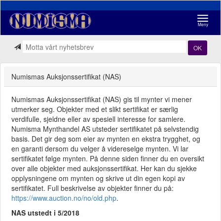
Navigasj
Meny
OK
Numismas Auksjonssertifikat (NAS)
Numismas Auksjonssertifikat (NAS) gis til mynter vi mener
utmerker seg. Objekter med et slikt sertifikat er særlig
verdifulle, sjeldne eller av spesiell interesse for samlere.
Numisma Mynthandel AS utsteder sertifikatet på selvstendig
basis. Det gir deg som eier av mynten en ekstra trygghet, og
en garanti dersom du velger å videreselge mynten. Vi lar
sertifikatet følge mynten. På denne siden finner du en oversikt
over alle objekter med auksjonssertifikat. Her kan du sjekke
opplysningene om mynten og skrive ut din egen kopi av
sertifikatet. Full beskrivelse av objekter finner du på:
https://www.auction.no/no/old.php
.
NAS utstedt i 5/2018