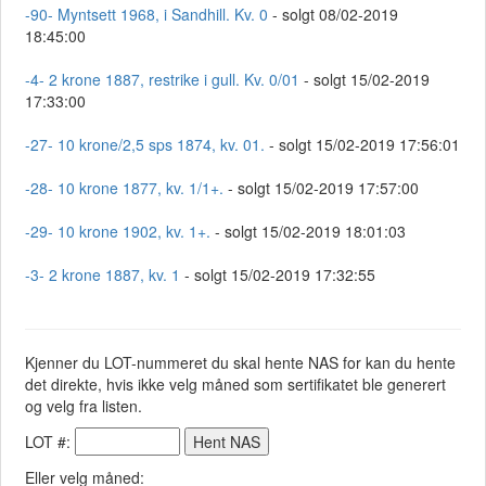
-90- Myntsett 1968, i Sandhill. Kv. 0
- solgt 08/02-2019
18:45:00
-4- 2 krone 1887, restrike i gull. Kv. 0/01
- solgt 15/02-2019
17:33:00
-27- 10 krone/2,5 sps 1874, kv. 01.
- solgt 15/02-2019 17:56:01
-28- 10 krone 1877, kv. 1/1+.
- solgt 15/02-2019 17:57:00
-29- 10 krone 1902, kv. 1+.
- solgt 15/02-2019 18:01:03
-3- 2 krone 1887, kv. 1
- solgt 15/02-2019 17:32:55
Kjenner du LOT-nummeret du skal hente NAS for kan du hente
det direkte, hvis ikke velg måned som sertifikatet ble generert
og velg fra listen.
LOT #:
Eller velg måned: