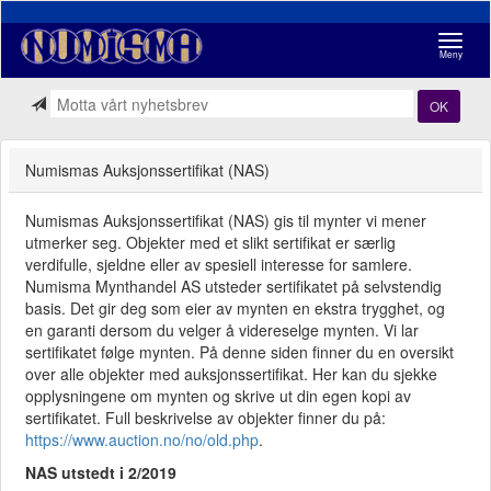
Navigasj
Meny
OK
Numismas Auksjonssertifikat (NAS)
Numismas Auksjonssertifikat (NAS) gis til mynter vi mener
utmerker seg. Objekter med et slikt sertifikat er særlig
verdifulle, sjeldne eller av spesiell interesse for samlere.
Numisma Mynthandel AS utsteder sertifikatet på selvstendig
basis. Det gir deg som eier av mynten en ekstra trygghet, og
en garanti dersom du velger å videreselge mynten. Vi lar
sertifikatet følge mynten. På denne siden finner du en oversikt
over alle objekter med auksjonssertifikat. Her kan du sjekke
opplysningene om mynten og skrive ut din egen kopi av
sertifikatet. Full beskrivelse av objekter finner du på:
https://www.auction.no/no/old.php
.
NAS utstedt i 2/2019